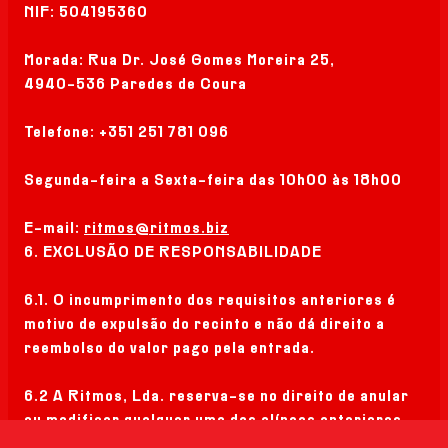
NIF: 504195360
Morada: Rua Dr. José Gomes Moreira 25,
4940-536 Paredes de Coura
Telefone: +351 251 781 096
Segunda-feira a Sexta-feira das 10h00 às 18h00
E-mail:
ritmos@ritmos.biz
6. EXCLUSÃO DE RESPONSABILIDADE
6.1. O incumprimento dos requisitos anteriores é
motivo de expulsão do recinto e não dá direito a
reembolso do valor pago pela entrada.
6.2 A Ritmos, Lda. reserva-se no direito de anular
ou modificar qualquer uma das alíneas anteriores.
Nesse caso, o público será imediatamente