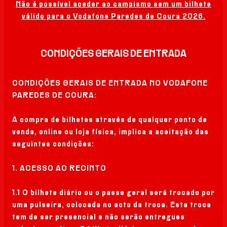
Não é possível aceder ao campismo sem um bilhete
CARTAZ
válido para o Vodafone Paredes de Coura 2026.
BILHETES
CONDIÇÕES GERAIS DE ENTRADA
MERCH
CONDIÇÕES GERAIS DE ENTRADA NO VODAFONE
OFICIAL
PAREDES DE COURA:
O FESTIVAL
A compra de bilhetes através de qualquer ponto de
venda, online ou loja física, implica a aceitação das
seguintes condições:
EDIÇÕES
ANTERIORES
1. ACESSO AO RECINTO
1.1 O bilhete diário ou o passe geral será trocado por
ONDE FICAR
uma pulseira, colocada no acto da troca. Esta troca
tem de ser presencial e não serão entregues