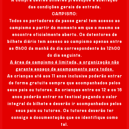
A compra destes bilhetes pressupõe a aceitação
das condições gerais de entrada.
CAMPISMO:
Todos os portadores de passe geral tem acesso ao
campismo a partir do momento em que o mesmo se
encontre oficialmente aberto. Os detentores de
bilhete diário tem acesso ao campismo apenas entre
as 8h00 da manhã do dia correspondente às 12h00
do dia seguinte.
A área de campismo é limitada, a organização não
garante espaço de acampamento para todos.
As crianças até aos 11 anos inclusive poderão entrar
de forma gratuita sempre que acompanhados pelos
seus pais ou tutores. As crianças entre os 12 e os 16
anos poderão entrar no festival pagando o valor
integral do bilhete e deverão ir acompanhados pelos
seus pais ou tutores. Os tutores deverão ter
consigo a documentação que os identifique como
tal.