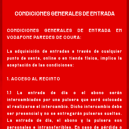
OFICIAL
CONDICIONES GENERALES DE ENTRADA
EL FESTIVAL
CONDICIONES GENERALES DE ENTRADA EN
VODAFONE PAREDES DE COURA:
EDICIONES
ANTERIORES
La adquisición de entradas a través de cualquier
punto de venta, online o en tienda física, implica la
INFO ÚTIL
aceptación de las condiciones:
1. ACCESO AL RECINTO
PRENSA
1.1 La entrada de día o el abono serán
SPONSORS
intercambiados por una pulsera que será colocada
al realizarse el intercambio. Dicho intercambio debe
ser presencial y no se entregarán pulseras sueltas.
La entrada de día, el abono y la pulsera son
personales e intransferibles. En caso de pérdida o