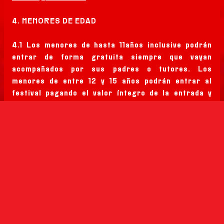
4. MENORES DE EDAD
4.1 Los menores de hasta 11años inclusive podrán
entrar de forma gratuita siempre que vayan
acompañados por sus padres o tutores. Los
menores de entre 12 y 15 años podrán entrar al
festival pagando el valor íntegro de la entrada y
también deberán ir acompañados por sus padres o
tutores. Los tutores deberán llevar consigo la
documentación que los identifique como tales.
4.2. La organización informa de que la legislación
vigente prohíbe expresamente la venta de alcohol a
menos de 18 años.
5. IDENTIFICACIÓN DE LA PROMOTORA