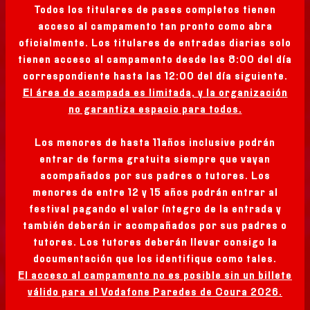
Todos los titulares de pases completos tienen
acceso al campamento tan pronto como abra
oficialmente. Los titulares de entradas diarias solo
tienen acceso al campamento desde las 8:00 del día
correspondiente hasta las 12:00 del día siguiente.
El área de acampada es limitada, y la organización
no garantiza espacio para todos.
Los menores de hasta 11años inclusive podrán
entrar de forma gratuita siempre que vayan
acompañados por sus padres o tutores. Los
menores de entre 12 y 15 años podrán entrar al
festival pagando el valor íntegro de la entrada y
CARTEL
también deberán ir acompañados por sus padres o
tutores. Los tutores deberán llevar consigo la
ENTRADAS
documentación que los identifique como tales.
El acceso al campamento no es posible sin un billete
válido para el Vodafone Paredes de Coura 2026.
MERCHANDISING