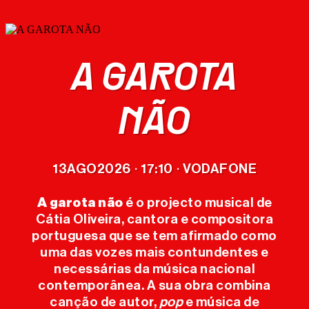
A GAROTA
NÃO
CARTAZ
BILHETES
13
AGO
2026
17:10
VODAFONE
·
·
MERCH
A garota não
é o projecto musical de
OFICIAL
Cátia Oliveira, cantora e compositora
portuguesa que se tem afirmado como
uma das vozes mais contundentes e
O FESTIVAL
necessárias da música nacional
contemporânea. A sua obra combina
canção de autor,
pop
e música de
EDIÇÕES