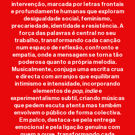
intervenção, marcada por letras frontais
ANTERIORES
e profundamente humanas que exploram
desigualdade social, feminismo,
INFO ÚTIL
precariedade, identidade e resistência. A
força das palavras é central no seu
trabalho, transformando cada canção
IMPRENSA
num espaço de reflexão, confronto e
empatia, onde a mensagem se torna tão
SPONSORS
poderosa quanto a própria melodia.
Musicalmente, conjuga uma escrita crua
e directa com arranjos que equilibram
intimismo e intensidade, incorporando
elementos de
pop
,
indie
e
experimentalismo subtil, criando músicas
que pedem escuta atenta mas também
envolvem o público de forma colectiva.
Em palco, destaca-se pela entrega
emocional e pela ligação genuína com
quem a ouve, transformando cada