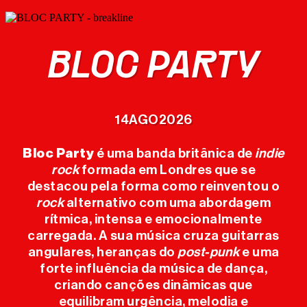
BLOC PARTY
CARTAZ
14
AGO
2026
BILHETES
Bloc Party
é uma banda britânica de
indie
rock
formada em Londres que se
MERCH
destacou pela forma como reinventou o
OFICIAL
rock
alternativo com uma abordagem
rítmica, intensa e emocionalmente
carregada. A sua música cruza guitarras
O FESTIVAL
angulares, heranças do
post-punk
e uma
forte influência da música de dança,
EDIÇÕES
criando canções dinâmicas que
equilibram urgência, melodia e
ANTERIORES