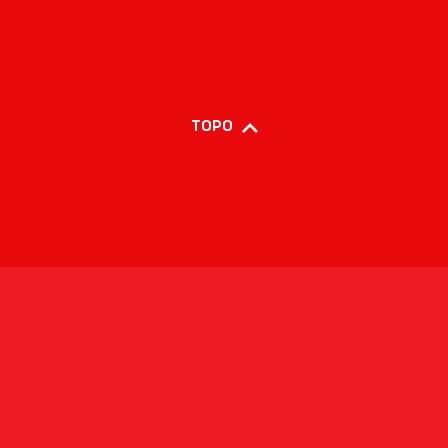
TOPO
COPYRIGHT © VODAFONE 2025