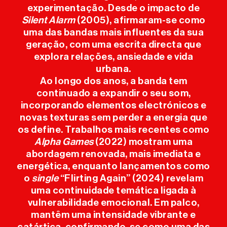
experimentação. Desde o impacto de
Silent Alarm
(2005), afirmaram-se como
INFO ÚTIL
uma das bandas mais influentes da sua
geração, com uma escrita directa que
explora relações, ansiedade e vida
IMPRENSA
urbana.
Ao longo dos anos, a banda tem
SPONSORS
continuado a expandir o seu som,
incorporando elementos electrónicos e
novas texturas sem perder a energia que
os define. Trabalhos mais recentes como
Alpha Games
(2022) mostram uma
abordagem renovada, mais imediata e
energética, enquanto lançamentos como
o
single
“Flirting Again” (2024) revelam
uma continuidade temática ligada à
vulnerabilidade emocional. Em palco,
mantêm uma intensidade vibrante e
catártica, confirmando-se como uma das