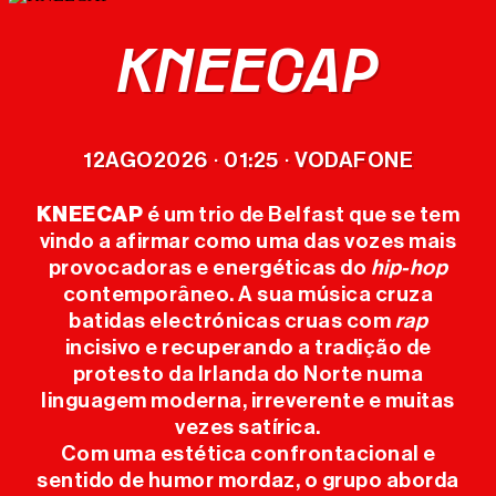
KNEECAP
CARTAZ
12
AGO
2026
01:25
VODAFONE
·
·
BILHETES
KNEECAP
é um trio de Belfast que se tem
MERCH
vindo a afirmar como uma das vozes mais
provocadoras e energéticas do
hip-hop
OFICIAL
contemporâneo. A sua música cruza
batidas electrónicas cruas com
rap
O FESTIVAL
incisivo e recuperando a tradição de
protesto da Irlanda do Norte numa
linguagem moderna, irreverente e muitas
EDIÇÕES
vezes satírica.
ANTERIORES
Com uma estética confrontacional e
sentido de humor mordaz, o grupo aborda