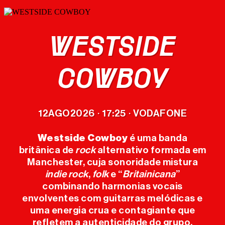
WESTSIDE
CARTAZ
COWBOY
BILHETES
12
AGO
2026
17:25
VODAFONE
·
·
MERCH
Westside Cowboy
é uma banda
OFICIAL
britânica de
rock
alternativo formada em
Manchester, cuja sonoridade mistura
indie rock
,
folk
e “
Britainicana
”
O FESTIVAL
combinando harmonias vocais
envolventes com guitarras melódicas e
EDIÇÕES
uma energia crua e contagiante que
ANTERIORES
refletem a autenticidade do grupo.