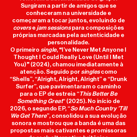
Surgiram a partir de amigos que se
conheceram na universidade e
INFO ÚTIL
começaram a tocar juntos, evoluindo de
covers
e
jam sessions
para composições
IMPRENSA
próprias marcadas pela autenticidade e
personalidade.
O primeiro
single
,
“
I’ve Never Met Anyone I
SPONSORS
Thought I Could Really Love (Until I Met
You)
”
(2024), chamou imediatamente à
atenção. Seguido por
singles
como
“Shells”, “Alright, Alright, Alright” e “Drunk
Surfer”, que pavimentaram o caminho
para o EP de estreia “
This Better Be
Something Great
“ (2025). No início de
2026, o segundo EP, “
So Much Country ’Till
We Get There
”, consolidou a sua evolução
sonora e mostrou que a banda é uma das
propostas mais cativantes e promissoras