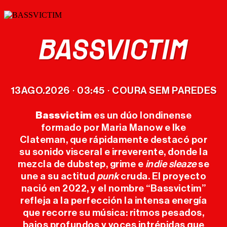
BASSVICTIM
CARTEL
13
AGO.
2026
03:45
COURA SEM PAREDES
·
·
ENTRADAS
Bassvictim
es un dúo londinense
formado por Maria Manow e Ike
MERCHANDISING
Clateman, que rápidamente destacó por
OFICIAL
su sonido visceral e irreverente, donde la
mezcla de dubstep, grime e
indie sleaze
se
une a su actitud
punk
cruda. El proyecto
EL FESTIVAL
nació en 2022, y el nombre “Bassvictim”
refleja a la perfección la intensa energía
EDICIONES
que recorre su música: ritmos pesados,
bajos profundos y voces intrépidas que