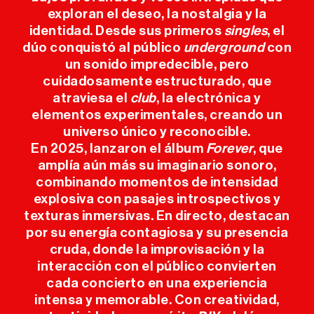
ANTERIORES
exploran el deseo, la nostalgia y la
identidad. Desde sus primeros
singles
, el
INFO ÚTIL
dúo conquistó al público
underground
con
un sonido impredecible, pero
cuidadosamente estructurado, que
PRENSA
atraviesa el
club
, la electrónica y
elementos experimentales, creando un
SPONSORS
universo único y reconocible.
En 2025, lanzaron el álbum
Forever
, que
amplía aún más su imaginario sonoro,
combinando momentos de intensidad
explosiva con pasajes introspectivos y
texturas inmersivas. En directo, destacan
por su energía contagiosa y su presencia
cruda, donde la improvisación y la
interacción con el público convierten
cada concierto en una experiencia
intensa y memorable. Con creatividad,