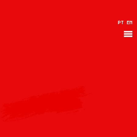
PT
EN
VOLVER
Please provide a valid video URL