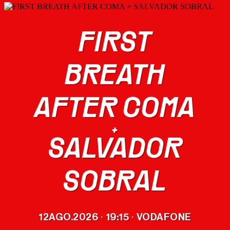
FIRST
CARTEL
BREATH
ENTRADAS
AFTER COMA
MERCHANDISING
+
OFICIAL
SALVADOR
EL FESTIVAL
SOBRAL
EDICIONES
ANTERIORES
12
AGO.
2026
19:15
VODAFONE
·
·