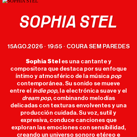
SOPHIA STEL
CARTEL
15
AGO.
2026
19:55
COURA SEM PAREDES
·
·
ENTRADAS
Sophia Stel
es una cantante y
compositora que destaca por su enfoque
MERCHANDISING
íntimo y atmosférico de la música
pop
OFICIAL
contemporánea. Su sonido se mueve
entre el
indie pop
, la electrónica suave y el
EL FESTIVAL
dream pop
, combinando melodías
delicadas con texturas envolventes y una
producción cuidada. Su voz, sutil y
EDICIONES
expresiva, conduce canciones que
ANTERIORES
exploran las emociones con sensibilidad,
creando un universo sonoro etéreo e