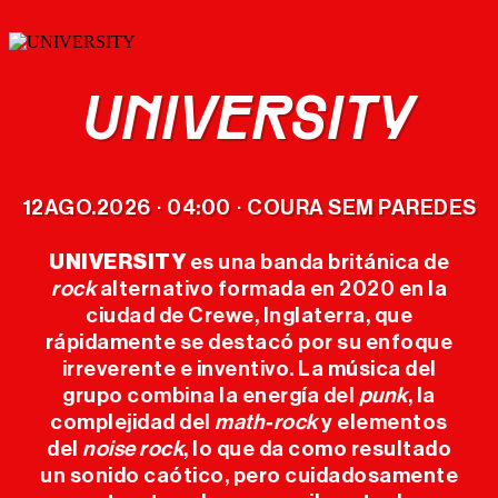
UNIVERSITY
CARTEL
12
AGO.
2026
04:00
COURA SEM PAREDES
·
·
ENTRADAS
UNIVERSITY
es una banda británica de
rock
alternativo formada en 2020 en la
MERCHANDISING
ciudad de Crewe, Inglaterra, que
rápidamente se destacó por su enfoque
OFICIAL
irreverente e inventivo. La música del
grupo combina la energía del
punk
, la
EL FESTIVAL
complejidad del
math-rock
y elementos
del
noise rock
, lo que da como resultado
un sonido caótico, pero cuidadosamente
EDICIONES